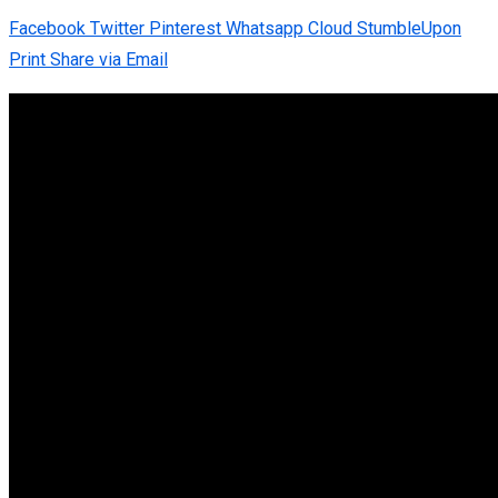
Facebook
Twitter
Pinterest
Whatsapp
Cloud
StumbleUpon
Print
Share via Email