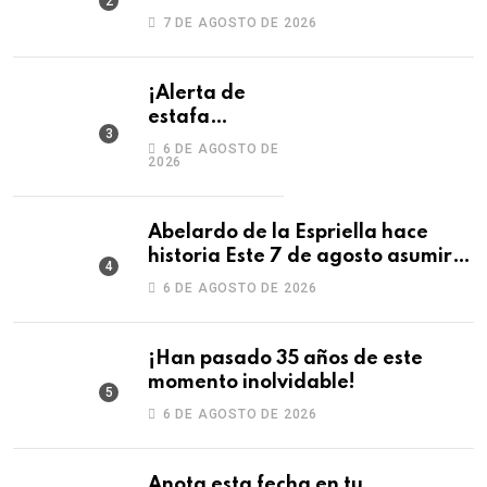
fraccionamiento en Monterrey
7 DE AGOSTO DE 2026
¡Alerta de
estafa
laboral!
6 DE AGOSTO DE
2026
Abelardo de la Espriella hace
historia Este 7 de agosto asumirá
la Presidencia con una posesión
6 DE AGOSTO DE 2026
¡Han pasado 35 años de este
momento inolvidable!
6 DE AGOSTO DE 2026
Anota esta fecha en tu