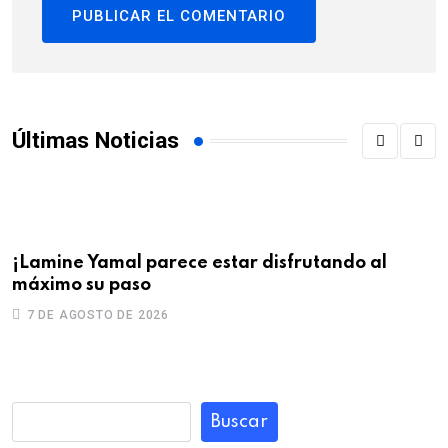
Últimas Noticias
¡Lamine Yamal parece estar disfrutando al
U
máximo su paso
d
7 DE AGOSTO DE 2026
Buscar