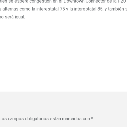
ambién se espera congestión en el Downtown Connector de la I-20 
s alternas como la interestatal 75 y la interestatal 85, y también s
o será igual.
Los campos obligatorios están marcados con
*