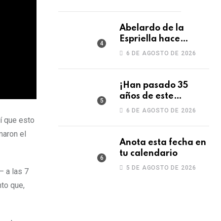
Abelardo de la
Espriella hace
historia Este 7 de
6 DE AGOSTO DE 2026
agosto asumirá la
Presidencia con una
posesión
¡Han pasado 35
años de este
momento
6 DE AGOSTO DE 2026
inolvidable!
sí que esto
maron el
Anota esta fecha en
tu calendario
5 DE AGOSTO DE 2026
— a las 7
to que,