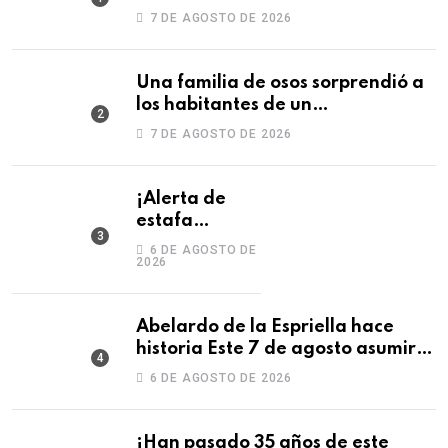
por Colombia!
7 DE AGOSTO DE 2026
Una familia de osos sorprendió a
los habitantes de un
fraccionamiento en Monterrey
7 DE AGOSTO DE 2026
¡Alerta de
estafa
laboral!
6 DE AGOSTO DE
2026
Abelardo de la Espriella hace
historia Este 7 de agosto asumirá
la Presidencia con una posesión
6 DE AGOSTO DE 2026
¡Han pasado 35 años de este