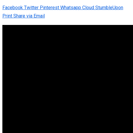
Facebook
Twitter
Pinterest
Whatsapp
Cloud
StumbleUpon
Print
Share via Email