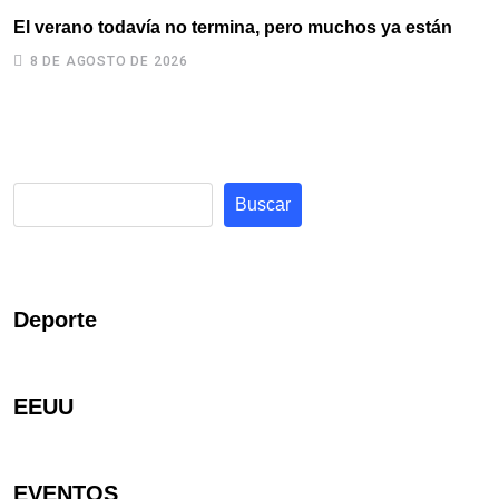
El verano todavía no termina, pero muchos ya están
U
s
8 DE AGOSTO DE 2026
Buscar
Deporte
EEUU
EVENTOS