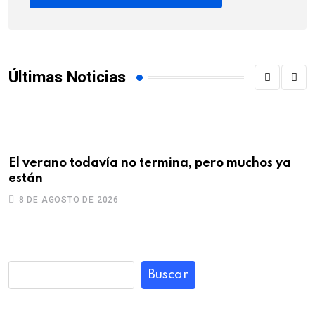
Últimas Noticias
El verano todavía no termina, pero muchos ya
U
están
s
8 DE AGOSTO DE 2026
Buscar