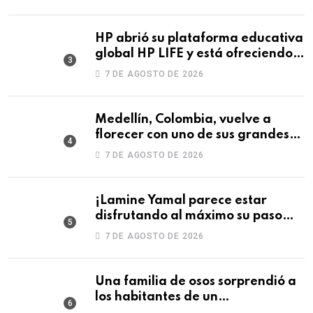
HP abrió su plataforma educativa
global HP LIFE y está ofreciendo
un curso gratis de Social Media
7 DE AGOSTO DE 2026
Medellín, Colombia, vuelve a
florecer con uno de sus grandes
atractivos de la Feria de las Flores
7 DE AGOSTO DE 2026
¡Lamine Yamal parece estar
disfrutando al máximo su paso
por Colombia!
7 DE AGOSTO DE 2026
Una familia de osos sorprendió a
los habitantes de un
fraccionamiento en Monterrey