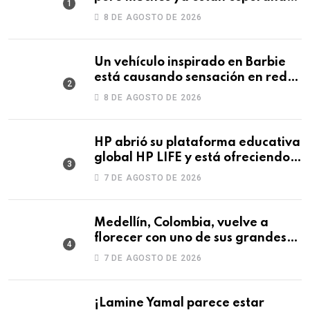
un cambio de temperatura
8 DE AGOSTO DE 2026
Un vehículo inspirado en Barbie
está causando sensación en redes
sociales
8 DE AGOSTO DE 2026
HP abrió su plataforma educativa
global HP LIFE y está ofreciendo
un curso gratis de Social Media
7 DE AGOSTO DE 2026
Medellín, Colombia, vuelve a
florecer con uno de sus grandes
atractivos de la Feria de las Flores
7 DE AGOSTO DE 2026
¡Lamine Yamal parece estar