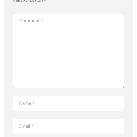
marcados con
*