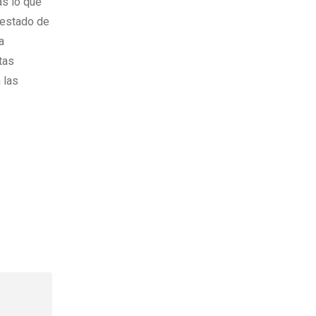
as lo que
 estado de
a
tas
 las