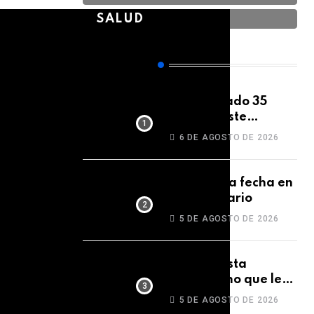
SALUD
RECIENTES
¡Han pasado 35
años de este
momento
6 DE AGOSTO DE 2026
inolvidable!
Anota esta fecha en
tu calendario
5 DE AGOSTO DE 2026
El periodista
venezolano que le
dio la vuelta al
5 DE AGOSTO DE 2026
mundo con su