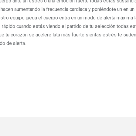
uerpo ante un estrés o una emoción fuerte todas estas sustanci
lo hacen aumentando la frecuencia cardíaca y poniéndote un en un
stro equipo juega el cuerpo entra en un modo de alerta máxima l
s rápido cuando estás viendo el partido de tu selección todas es
 tu corazón se acelere lata más fuerte sientas estrés te suden
o de alerta.