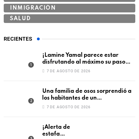
INMIGRACIÓN
SALUD
RECIENTES
¡Lamine Yamal parece estar
disfrutando al máximo su paso
por Colombia!
7 DE AGOSTO DE 2026
Una familia de osos sorprendió a
los habitantes de un
fraccionamiento en Monterrey
7 DE AGOSTO DE 2026
¡Alerta de
estafa