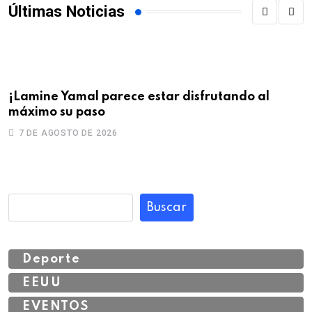
Últimas Noticias
¡Lamine Yamal parece estar disfrutando al
U
máximo su paso
d
7 DE AGOSTO DE 2026
Buscar
Deporte
EEUU
EVENTOS