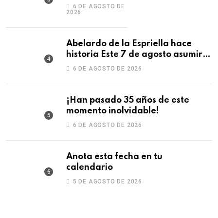
laboral!
6 DE AGOSTO DE
2026
Abelardo de la Espriella hace
historia Este 7 de agosto asumirá
la Presidencia con una posesión
6 DE AGOSTO DE 2026
¡Han pasado 35 años de este
momento inolvidable!
6 DE AGOSTO DE 2026
Anota esta fecha en tu
calendario
5 DE AGOSTO DE 2026